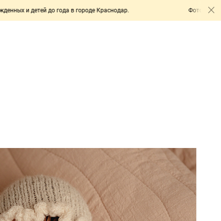
года в городе Краснодар.
Фотограф новорожденных и дет